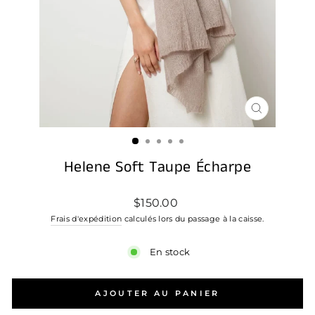
FERMER
(ESC)
Helene Soft Taupe Écharpe
Prix
$150.00
régulier
Frais d'expédition
calculés lors du passage à la caisse.
En stock
AJOUTER AU PANIER