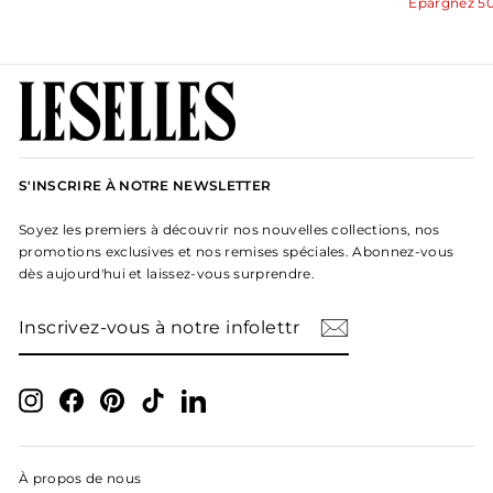
régulier
rédu
Épargnez 5
S'INSCRIRE À NOTRE NEWSLETTER
Soyez les premiers à découvrir nos nouvelles collections, nos
promotions exclusives et nos remises spéciales. Abonnez-vous
dès aujourd'hui et laissez-vous surprendre.
INSCRIVEZ-
S'INSCRIRE
VOUS
À
NOTRE
INFOLETTRE
Instagram
Facebook
Pinterest
TikTok
LinkedIn
À propos de nous