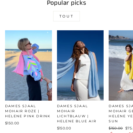
Popular picks
TOUT
DAMES SJAAL
DAMES SJAAL
DAMES SJ
MOHAIR ROZE |
MOHAIR
MOHAIR GE
HELENE PINK DRINK
LICHTBLAUW |
HELENE Y
HELENE BLUE AIR
SUN
$150.00
Prix
Prix
$150.00
$150.00
$75