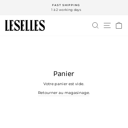
Passer
FAST SHIPPING
au
1 à 2 working days
Diaporama
contenu
Pause
RECHERCH
NAVIG
P
Panier
Votre panier est vide.
Retourner au magasinage
.