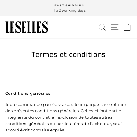
Passer
FAST SHIPPING
au
1 à 2 working days
Diaporama
contenu
Pause
RECHERCH
NAVIG
P
Termes et conditions
Conditions générales
Toute commande passée via ce site implique l’acceptation
des présentes conditions générales. Celles-ci font partie
intégrante du contrat, à l’exclusion de toutes autres
conditions générales ou particulières de l’acheteur, sauf
accord écrit contraire exprès.