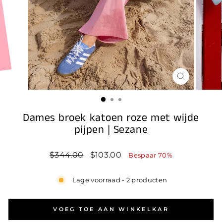
SLUIT
(ESC)
Dames broek katoen roze met wijde
pijpen | Sezane
Standaard
Prijs
$344.00
$103.00
Bespaar 70%
prijs
na
korting
Lage voorraad - 2 producten
VOEG TOE AAN WINKELKAR