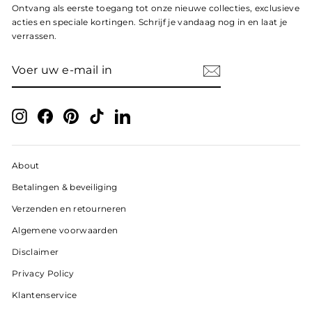
Ontvang als eerste toegang tot onze nieuwe collecties, exclusieve
acties en speciale kortingen. Schrijf je vandaag nog in en laat je
verrassen.
VOER
ABONNEER
UW
E-
MAIL
IN
Instagram
Facebook
Pinterest
TikTok
LinkedIn
About
Betalingen & beveiliging
Verzenden en retourneren
Algemene voorwaarden
Disclaimer
Privacy Policy
Klantenservice