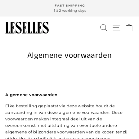
Ga
FAST SHIPPING
naar
1 à 2 working days
inhoud
ZOEK
NAVIG
W
Algemene voorwaarden
Algemene voorwaarden
Elke bestelling geplaatst via deze website houdt de
aanvaarding in van deze algemene voorwaarden. Deze
voorwaarden maken integraal deel uit van de
overeenkomst, met uitsluiting van eventuele andere
algemene of bijzondere voorwaarden van de koper, tenzij
uitdrukkelijk schriftelijk anders overeengekomen.