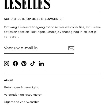
SCHRIJF JE IN OP ONZE NIEUWSBRIEF
Ontvang als eerste toegang tot onze nieuwe collecties, exclusieve
acties en speciale kortingen. Schrijf je vandaag nog in en laat je
verrassen.
VOER
ABONNEER
UW
E-
MAIL
IN
Instagram
Facebook
Pinterest
TikTok
LinkedIn
About
Betalingen & beveiliging
Verzenden en retourneren
Algemene voorwaarden