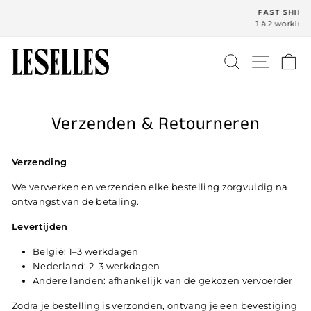
Ga
FAST SHIPPING
naar
1 à 2 working days
inhoud
ZOEK
NAVIG
W
Verzenden & Retourneren
Verzending
We verwerken en verzenden elke bestelling zorgvuldig na
ontvangst van de betaling.
Levertijden
België: 1–3 werkdagen
Nederland: 2–3 werkdagen
Andere landen: afhankelijk van de gekozen vervoerder
Zodra je bestelling is verzonden, ontvang je een bevestiging