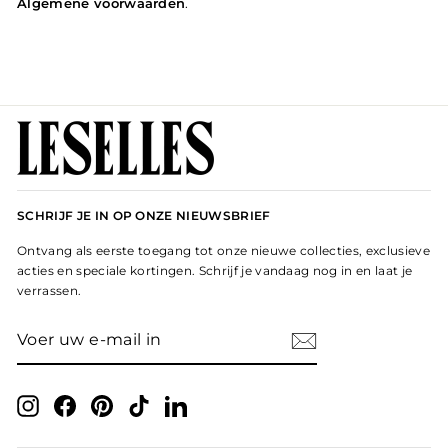
Algemene voorwaarden
.
SCHRIJF JE IN OP ONZE NIEUWSBRIEF
Ontvang als eerste toegang tot onze nieuwe collecties, exclusieve
acties en speciale kortingen. Schrijf je vandaag nog in en laat je
verrassen.
VOER
ABONNEER
UW
E-
MAIL
IN
Instagram
Facebook
Pinterest
TikTok
LinkedIn