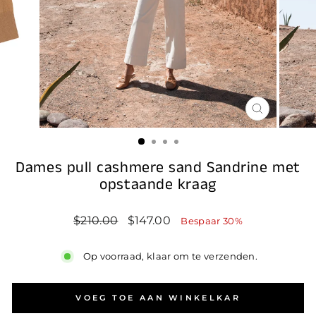
SLUIT
(ESC)
Dames pull cashmere sand Sandrine met
opstaande kraag
Standaard
Prijs
$210.00
$147.00
Bespaar 30%
prijs
na
korting
Op voorraad, klaar om te verzenden.
VOEG TOE AAN WINKELKAR