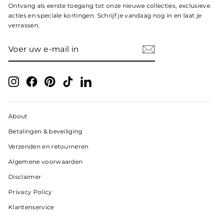
Ontvang als eerste toegang tot onze nieuwe collecties, exclusieve
acties en speciale kortingen. Schrijf je vandaag nog in en laat je
verrassen.
VOER
ABONNEER
UW
E-
MAIL
IN
Instagram
Facebook
Pinterest
TikTok
LinkedIn
About
Betalingen & beveiliging
Verzenden en retourneren
Algemene voorwaarden
Disclaimer
Privacy Policy
Klantenservice