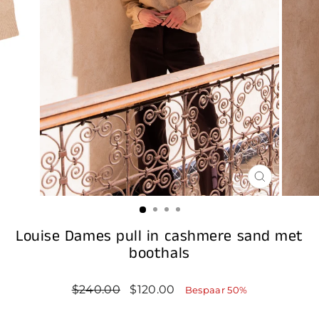
SLUIT
(ESC)
Louise Dames pull in cashmere sand met
boothals
Standaard
Prijs
$240.00
$120.00
Bespaar 50%
prijs
na
korting