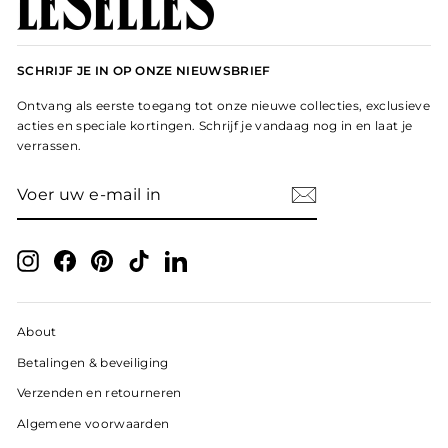
SCHRIJF JE IN OP ONZE NIEUWSBRIEF
Ontvang als eerste toegang tot onze nieuwe collecties, exclusieve
acties en speciale kortingen. Schrijf je vandaag nog in en laat je
verrassen.
VOER
ABONNEER
UW
E-
MAIL
IN
Instagram
Facebook
Pinterest
TikTok
LinkedIn
About
Betalingen & beveiliging
Verzenden en retourneren
Algemene voorwaarden