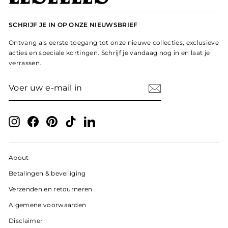
SCHRIJF JE IN OP ONZE NIEUWSBRIEF
Ontvang als eerste toegang tot onze nieuwe collecties, exclusieve
acties en speciale kortingen. Schrijf je vandaag nog in en laat je
verrassen.
VOER
ABONNEER
UW
E-
MAIL
IN
Instagram
Facebook
Pinterest
TikTok
LinkedIn
About
Betalingen & beveiliging
Verzenden en retourneren
Algemene voorwaarden
Disclaimer