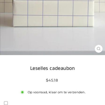
SL
(ES
Leselles cadeaubon
Standaard
$45.18
prijs
Op voorraad, klaar om te verzenden.