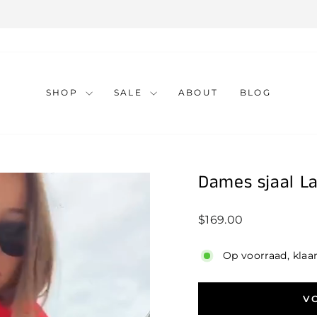
1 à 2 working days
FAST SHIPPING
SHOP
SALE
ABOUT
BLOG
Dames sjaal L
Standaard
$169.00
prijs
Op voorraad, klaa
V