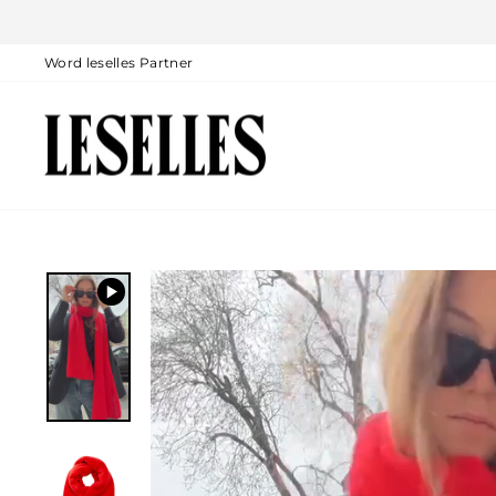
Ga
naar
inhoud
Word leselles Partner