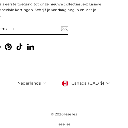
ls eerste toegang tot onze nieuwe collecties, exclusieve
speciale kortingen. Schrijf je vandaag nog in en laat je
.
EER
gram
Facebook
Pinterest
TikTok
LinkedIn
Taal
Valuta
Nederlands
Canada (CAD $)
© 2026 leselles
leselles