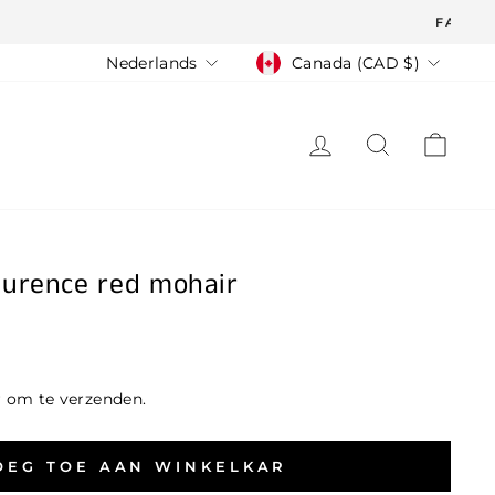
Taal
Valuta
Nederlands
Canada (CAD $)
LOG IN
ZOEK
WIN
aurence red mohair
r om te verzenden.
OEG TOE AAN WINKELKAR