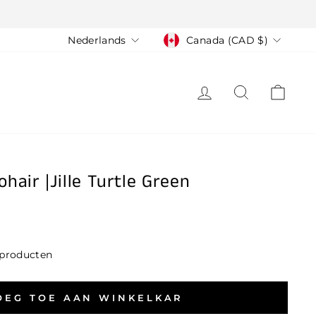
Taal
Valuta
Nederlands
Canada (CAD $)
LOG IN
ZOEK
WIN
hair |Jille Turtle Green
 producten
OEG TOE AAN WINKELKAR