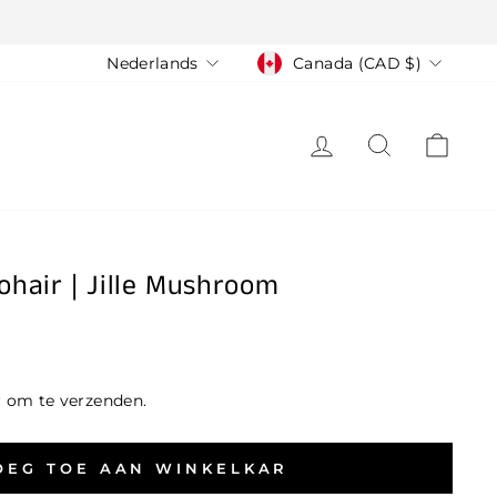
Taal
Valuta
Nederlands
Canada (CAD $)
LOG IN
ZOEK
WIN
hair | Jille Mushroom
r om te verzenden.
OEG TOE AAN WINKELKAR