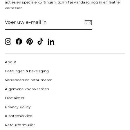
acties en speciale kortingen. Schrijf je vandaag nog in en laat je
verrassen.
VOER
ABONNEER
UW
E-
MAIL
IN
Instagram
Facebook
Pinterest
TikTok
LinkedIn
About
Betalingen & beveiliging
Verzenden en retourneren
Algemene voorwaarden
Disclaimer
Privacy Policy
Klantenservice
Retourformulier