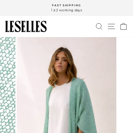
Ga
FAST SHIPPING
naar
1 à 2 working days
inhoud
ZOEK
NAVIG
W