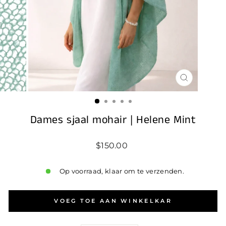
SLUIT
(ESC)
Dames sjaal mohair | Helene Mint
Standaard
$150.00
prijs
Op voorraad, klaar om te verzenden.
VOEG TOE AAN WINKELKAR