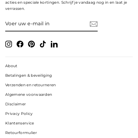
acties en speciale kortingen. Schrijf je vandaag nog in en laat je
verrassen.
VOER
ABONNEER
UW
E-
MAIL
IN
Instagram
Facebook
Pinterest
TikTok
LinkedIn
About
Betalingen & beveiliging
Verzenden en retourneren
Algemene voorwaarden
Disclaimer
Privacy Policy
Klantenservice
Retourformulier