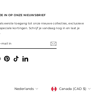
 JE IN OP ONZE NIEUWSBRIEF
ls eerste toegang tot onze nieuwe collecties, exclusieve
speciale kortingen. Schrijf je vandaag nog in en laat je
.
EER
gram
Facebook
Pinterest
TikTok
LinkedIn
Taal
Valuta
Nederlands
Canada (CAD $)