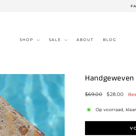
1 à 2 working days
FAST SHIPPING
SHOP
SALE
ABOUT
BLOG
Handgeweven c
Standaard
Prijs
$69.00
$28.00
Bes
prijs
na
korting
Op voorraad, klaa
V