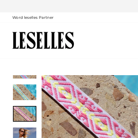
Ga
naar
inhoud
Word leselles Partner