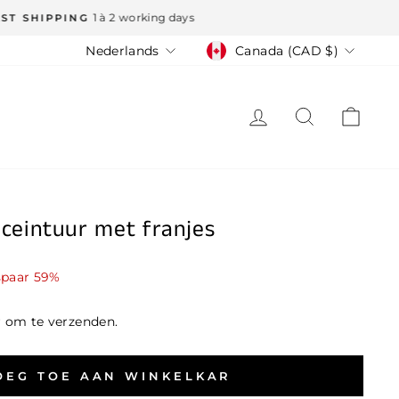
Taal
Valuta
Nederlands
Canada (CAD $)
LOG IN
ZOEK
WIN
eintuur met franjes
paar 59%
r om te verzenden.
OEG TOE AAN WINKELKAR