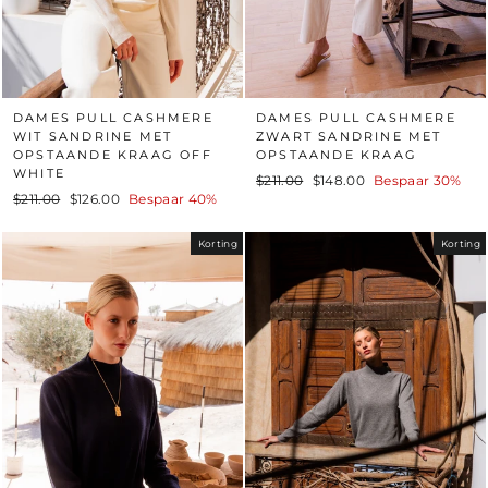
DAMES PULL CASHMERE
DAMES PULL CASHMERE
WIT SANDRINE MET
ZWART SANDRINE MET
OPSTAANDE KRAAG OFF
OPSTAANDE KRAAG
WHITE
Standaard
Prijs
$211.00
$148.00
Bespaar 30%
Standaard
Prijs
$211.00
$126.00
Bespaar 40%
prijs
na
prijs
na
korting
korting
Korting
Korting