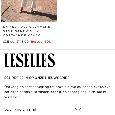
DAMES PULL CASHMERE
SAND SANDRINE MET
OPSTAANDE KRAAG
Standaard
Prijs
$211.00
$148.00
Bespaar 30%
prijs
na
korting
SCHRIJF JE IN OP ONZE NIEUWSBRIEF
Ontvang als eerste toegang tot onze nieuwe collecties, exclusieve
acties en speciale kortingen. Schrijf je vandaag nog in en laat je
verrassen.
VOER
ABONNEER
UW
E-