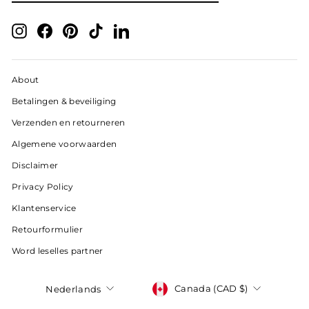
MAIL
IN
Instagram
Facebook
Pinterest
TikTok
LinkedIn
About
Betalingen & beveiliging
Verzenden en retourneren
Algemene voorwaarden
Disclaimer
Privacy Policy
Klantenservice
Retourformulier
Word leselles partner
Valuta
Taal
Canada (CAD $)
Nederlands