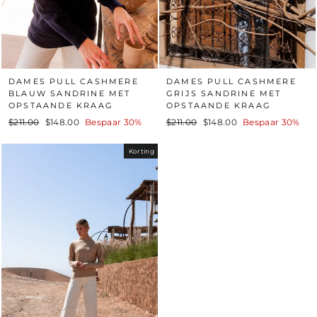
DAMES PULL CASHMERE
DAMES PULL CASHMERE
BLAUW SANDRINE MET
GRIJS SANDRINE MET
OPSTAANDE KRAAG
OPSTAANDE KRAAG
Standaard
Prijs
Standaard
Prijs
$211.00
$148.00
Bespaar 30%
$211.00
$148.00
Bespaar 30%
prijs
na
prijs
na
korting
korting
Korting